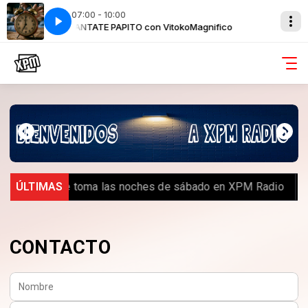
07:00 - 10:00
nifico
LEVANTATE PAPITO con VitokoMagnifico
l Random se toma las noches de sábado en XPM Radio
ÚLTIMAS
IR
CONTACTO
Nombre:
Correo electrónico: