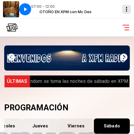
07:00 - 12:00
es
tokoMagnifico
OTOÑO EN XPM con Mc Des
XPM TE ACOMPAÑA con VitokoMagnifico
️ Royal Random se toma las noches de sábado en XPM Rad
ÚLTIMAS
PROGRAMACIÓN
ércoles
Jueves
Viernes
Sábado