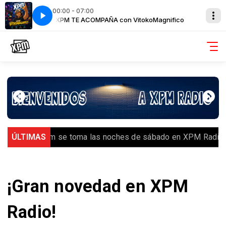
00:00 - 07:00
agnifico
XPM TE ACOMPAÑA con VitokoMagnifico
oyal Random se toma las noches de sábado en XPM Radio
ÚLTIMAS
¡Gran novedad en XPM
Radio!