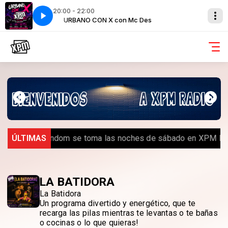
20:00 - 22:00
s
URBANO CON X con Mc Des
️ Royal Random se toma las noches de sábado en XPM Rad
ÚLTIMAS
LA BATIDORA
La Batidora
Un programa divertido y energético, que te
recarga las pilas mientras te levantas o te bañas
o cocinas o lo que quieras!