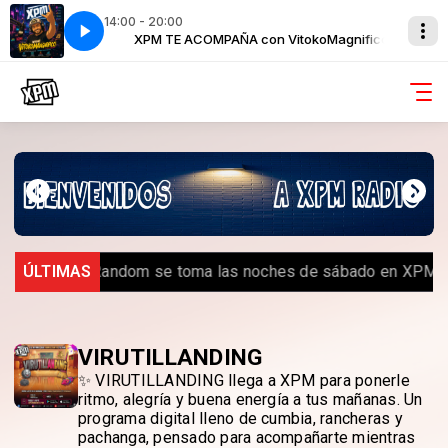
14:00 - 20:00
tokoMagnifico
XPM TE ACOMPAÑA con VitokoMagnifico
ÚLTIMAS
️ Royal Random se toma las noches de sábado en XPM Ra
VIRUTILLANDING
✨ VIRUTILLANDING llega a XPM para ponerle
ritmo, alegría y buena energía a tus mañanas. Un
programa digital lleno de cumbia, rancheras y
pachanga, pensado para acompañarte mientras